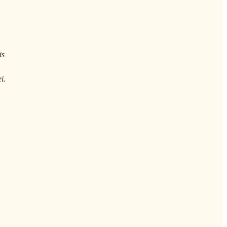
is
i.