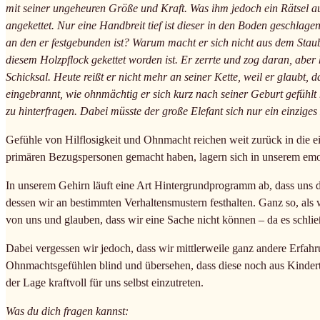
mit seiner ungeheuren Größe und Kraft. Was ihm jedoch ein Rätsel au
angekettet. Nur eine Handbreit tief ist dieser in den Boden geschlag
an den er festgebunden ist? Warum macht er sich nicht aus dem Staub?
diesem Holzpflock gekettet worden ist. Er zerrte und zog daran, aber ha
Schicksal. Heute reißt er nicht mehr an seiner Kette, weil er glaubt, d
eingebrannt, wie ohnmächtig er sich kurz nach seiner Geburt gefühlt 
zu hinterfragen. Dabei müsste der große Elefant sich nur ein einziges 
Gefühle von Hilflosigkeit und Ohnmacht reichen weit zurück in die ei
primären Bezugspersonen gemacht haben, lagern sich in unserem emo
In unserem Gehirn läuft eine Art Hintergrundprogramm ab, dass uns da
dessen wir an bestimmten Verhaltensmustern festhalten. Ganz so, als 
von uns und glauben, dass wir eine Sache nicht können – da es schließ
Dabei vergessen wir jedoch, dass wir mittlerweile ganz andere Erfa
Ohnmachtsgefühlen blind und übersehen, dass diese noch aus Kinder
der Lage kraftvoll für uns selbst einzutreten.
Was du dich fragen kannst: