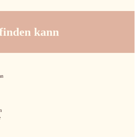
finden kann
nn
n
e