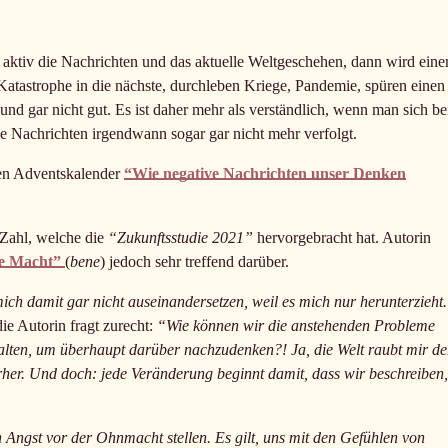
n aktiv die Nachrichten und das aktuelle Weltgeschehen, dann wird ein
Katastrophe in die nächste, durchleben Kriege, Pandemie, spüren einen
nd gar nicht gut. Es ist daher mehr als verständlich, wenn man sich be
e Nachrichten irgendwann sogar gar nicht mehr verfolgt.
ten Adventskalender
“Wie negative Nachrichten unser Denken
 Zahl, welche die
“Zukunftsstudie 2021”
hervorgebracht hat. Autorin
e Macht”
(
bene
) jedoch sehr treffend darüber.
mich damit gar nicht auseinandersetzen, weil es mich nur herunterzieht
e Autorin fragt zurecht:
“Wie können wir die anstehenden Probleme
alten, um überhaupt darüber nachzudenken?! Ja, die Welt raubt mir d
her. Und doch: jede Veränderung beginnt damit, dass wir beschreiben,
ngst vor der Ohnmacht stellen. Es gilt, uns mit den Gefühlen von