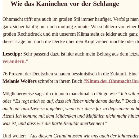
Wie das Kaninchen vor der Schlange
Ohnmacht trifft uns auch im großen Stil immer häufiger. Verfolgt ma
ganz sicher häufig nur noch mulmig zumute. Wir schlittern von einer 
großen Rechtsdruck und mit unserem Klima steht es leider auch ganz u
dieser Lage nur noch die Decke über den Kopf ziehen möchte oder di
Lesetipp:
Sehr passend dazu ist hier auch mein Beitrag aus dem letz
verändern.”
76 Prozent der Deutschen schauen pessimistisch in die Zukunft. Eine
Melanie Wolfers
schreibt in ihrem Buch
“Nimm der Ohnmacht ihr
Möglicherweise sagst du dir auch manchmal so Dinge wie
“Ich will 
oder
“Es regt mich so auf, dass ich lieber nicht daran denke.”
Doch di
auch nur ansatzweise angehen, wenn wir diese für zu deprimierend h
Atem! Ich komme mit dem Mitdenken und Mitfühlen nicht mehr hinter
was ist, und dass wir die harte Realität anerkennen!”
Und weiter:
“Aus diesem Grund müssen wir uns auch der lähmenden A