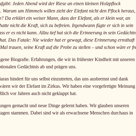
fgibt: Jeden Abend wird der Riese an einen kleinen Holzpflock
en. Warum um Himmels willen zieht der Elefant nicht den Pflock heraus,
 Da erklärt ein weiser Mann, dass der Elefant, als er klein war, an
tte nicht die Kraft, sich zu befreien. Irgendwann fügte er sich in sein
ass er es nicht kann. Allzu tief hat sich die Erinnerung in sein Gedächtn
hat. Das Fatale: Nie wieder hat er gewagt, diese Erinnerung ernsthaft
Mal trauen, seine Kraft auf die Probe zu stellen – und schon wäre er fre
gene Biografie. Erfahrungen, die wir in frühester Kindheit mit unseren
tionalen Gedächtnis ab und prägen uns.
ran hindert für uns selbst einzutreten, das uns ausbremst und dank
wären wir der Elefant im Zirkus. Wir haben eine vorgefertigte Meinung
lich vor Jahren auch nicht geklappt hat.
hrungen gemacht und neue Dinge gelernt haben. Wir glauben unseren
tagen stammen. Dabei sind wir als erwachsene Menschen durchaus in