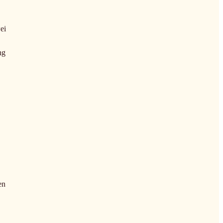
ei
ng
en