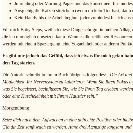
Journaling oder Morning-Pages und das konsequent für mindest
Ausgiebig die Katzen streicheln (wenn du kein Tier hast, dann n
Kein Handy bis die Arbeit beginnt (oder zumindest bis ich au
Für mich Baby Steps, weil ich diese Dinge sehr gut in meinen Alltag un
die ich unmöglich umsetzen kann. Wenn es die zeitlichen Ressourcen e
werden mit einem Spaziergang, eine Yogaeinheit oder anderen Punkte
Es gibt mir jedoch das Gefühl, dass ich etwas für mich getan habe
den Tag starten.
Die Autorin schreibt in ihrem Buch übrigens folgendes:
“Die Art und 
Möglichkeit, Ihr Nervensytem zu kalibrieren. Wenn Sie Ihren Fokus au
was Sie begeistert, beeinflussen Sie, wie Sie Ihren Tag erleben werde
oder eine Kuscheleinheit mit Ihrem Haustier sein.”
Morgenübung
Setze dich nach dem Aufwachen in eine aufrechte Position oder bleibe
Gib dir Zeit sanft wach zu werden. Atme drei Atemzüge langsam und l