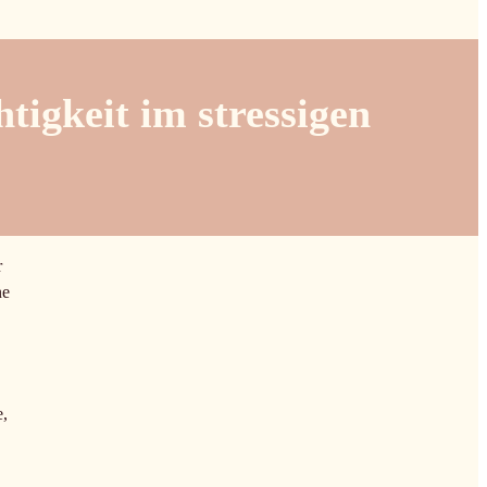
tigkeit im stressigen
r
ne
e,