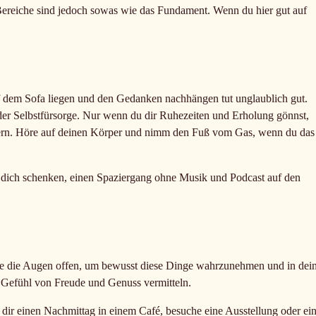
t Bereiche sind jedoch sowas wie das Fundament. Wenn du hier gut auf
f dem Sofa liegen und den Gedanken nachhängen tut unglaublich gut.
m der Selbstfürsorge. Nur wenn du dir Ruhezeiten und Erholung gönnst,
stern. Höre auf deinen Körper und nimm den Fuß vom Gas, wenn du das
 dich schenken, einen Spaziergang ohne Musik und Podcast auf den
alte die Augen offen, um bewusst diese Dinge wahrzunehmen und in dei
n Gefühl von Freude und Genuss vermitteln.
k dir einen Nachmittag in einem Café, besuche eine Ausstellung oder ei