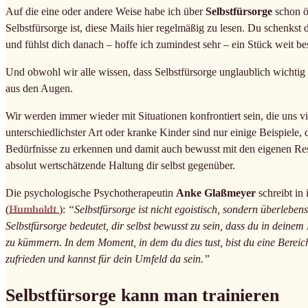
Auf die eine oder andere Weise habe ich über
Selbstfürsorge
schon öf
Selbstfürsorge ist, diese Mails hier regelmäßig zu lesen. Du schenkst
und fühlst dich danach – hoffe ich zumindest sehr – ein Stück weit bes
Und obwohl wir alle wissen, dass Selbstfürsorge unglaublich wichtig 
aus den Augen.
Wir werden immer wieder mit Situationen konfrontiert sein, die uns v
unterschiedlichster Art oder kranke Kinder sind nur einige Beispiele,
Bedürfnisse zu erkennen und damit auch bewusst mit den eigenen Ress
absolut wertschätzende Haltung dir selbst gegenüber.
Die psychologische Psychotherapeutin
Anke Glaßmeyer
schreibt in
(
Humboldt
):
“Selbstfürsorge ist nicht egoistisch, sondern überleb
Selbstfürsorge bedeutet, dir selbst bewusst zu sein, dass du in deinem 
zu kümmern. In dem Moment, in dem du dies tust, bist du eine Berei
zufrieden und kannst für dein Umfeld da sein.”
Selbstfürsorge kann man trainieren