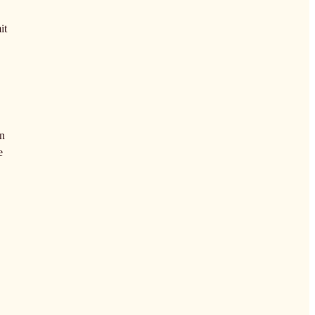
it
en
e