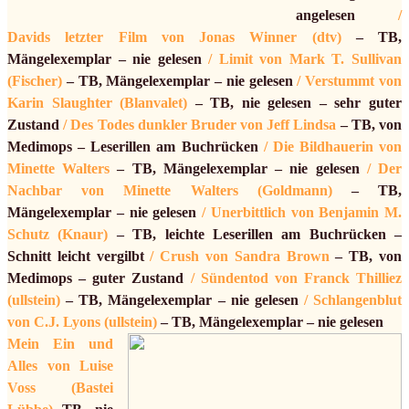
angelesen
/
Davids letzter Film von Jonas Winner (dtv)
– TB,
Mängelexemplar – nie gelesen
/ Limit von Mark T. Sullivan
(Fischer)
– TB, Mängelexemplar – nie gelesen
/ Verstummt von
Karin Slaughter (Blanvalet)
– TB, nie gelesen – sehr guter
Zustand
/ Des Todes dunkler Bruder von Jeff Lindsa
– TB, von
Medimops – Leserillen am Buchrücken
/ Die Bildhauerin von
Minette Walters
– TB, Mängelexemplar – nie gelesen
/ Der
Nachbar von Minette Walters (Goldmann)
– TB,
Mängelexemplar – nie gelesen
/ Unerbittlich von Benjamin M.
Schutz (Knaur)
– TB, leichte Leserillen am Buchrücken –
Schnitt leicht vergilbt
/ Crush von Sandra Brown
– TB, von
Medimops – guter Zustand
/ Sündentod von Franck Thilliez
(ullstein)
– TB, Mängelexemplar – nie gelesen
/ Schlangenblut
von C.J. Lyons (ullstein)
– TB, Mängelexemplar – nie gelesen
Mein Ein und
Alles von Luise
Voss (Bastei