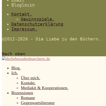
Bloglovin
Kontakt.
Gewinnspiele.
Datenschutzerklärung
Impressum.
@2012-2026 - Die Liebe zu den Büchern.
Nach oben
Blog.
Ich.
Über mich.
Kontakt.
Mediakit & Kooperationen.
Rezensionen
Romane
Gegenwartsliteratur