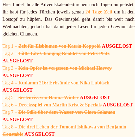
Hier findet ihr alle Adventskalendertürchen nach Tagen aufgelistet.
Ihr habt für jedes Türchen jeweils genau
24 Tage Zeit
um in den
Lostopf zu hüpfen. Das Gewinnspiel geht damit bis weit nach
Weihnachten, jedoch hat damit jeder Leser für jeden Gewinn die
gleichen Chancen.
Tag 1 –
Zeit für Eisblumen von Katrin Koppold
AUSGELOST
Tag 2 –
Little Life Changing Booklet von Felix Plötz
AUSGELOST
Tag 3 –
Kein Opfer ist vergessen von Michael Harvey
AUSGELOST
Tag 4 –
Kudamm 216: Erbsünde von Nika Lubitsch
AUSGELOST
Tag 5 –
Seelenriss von Hanna Winter
AUSGELOST
Tag 6 –
Drecksspiel von Martin Krist & Specials
AUSGELOST
Tag 7 –
Die Stille über dem Wasser von Clara Salaman
AUSGELOST
Tag 8 –
Die drei Leben der Tomomi Ishikawa von Benjamin
Constable
AUSGELOST