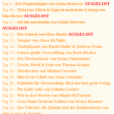
Tag 9
–
Der Puppenfänger von Joana Brouwer
AUSGELOST
Tag 10
–
Ticket ins Glück & Yoga ist auch keine Lösung von
Elke Becker
AUSGELOST
Tag 11
–
Ich bin unschuldig von Sabine Durrant
AUSGELOST
Tag 12
–
Der Schock von Marc Raabe
AUSGELOST
Tag 13
– Neugier von Alexa McNight
Tag 14
– Teufelsbande von Daniel Holbe & Andreas Franz
Tag 15
– Unsere große Verzweiflung von Baris Bicakci
Tag 16
– Der Hexenschwur von Deana Zinßmeister
Tag 17
– Erwin, Mord & Ente von Thomas Krüger
Tag 18
– Mordswiesn von Michael Gerwien
Tag 19 –
Blut ist im Schuh von Anna Schneider
Tag 20 –
Kalender für Herzensdinge 2014 aus dem groh Verlag
Tag 21
– Die Kalte Sofie von Felicitas Gruber
Tag 22
– Wir in drei Worten von Mhairi McFarlane
Tag 23 –
Frau Maier fischt im Trüben von Jessica Kremser
Tag 24 –
Der Fälscher, die Spionin und der Bombenbauer von
Alex Capus & Specials